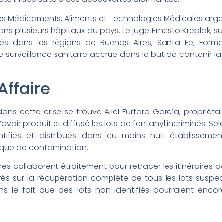
des Médicaments, Aliments et Technologies Médicales arge
s plusieurs hôpitaux du pays. Le juge Ernesto Kreplak, s
és dans les régions de Buenos Aires, Santa Fe, For
surveillance sanitaire accrue dans le but de contenir l
Affaire
ans cette crise se trouve Ariel Furfaro García, propriéta
oir produit et diffusé les lots de fentanyl incriminés. Selo
tifiés et distribués dans au moins huit établisseme
sque de contamination.
aires collaborent étroitement pour retracer les itinéraires d
s sur la récupération complète de tous les lots suspect
s le fait que des lots non identifiés pourraient encore 