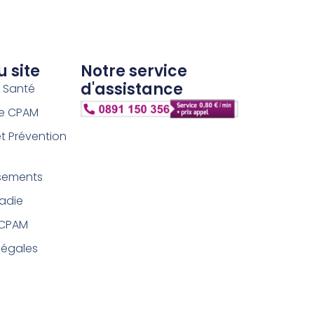
u site
Notre service
d'assistance
s Santé
ce CPAM
et Prévention
sements
ladie
 CPAM
légales