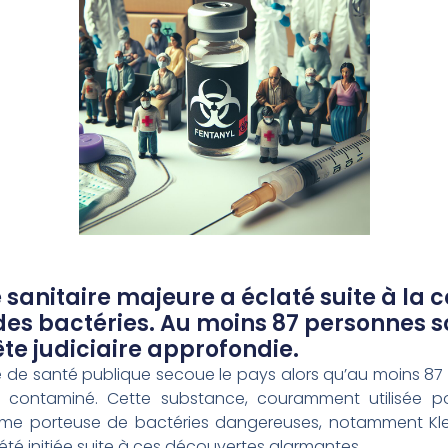
e sanitaire majeure a éclaté suite à la
des bactéries. Au moins 87 personnes 
e judiciaire approfondie.
ue de santé publique secoue le pays alors qu’au moins 87
l contaminé. Cette substance, couramment utilisée po
omme porteuse de bactéries dangereuses, notamment Kle
a été initiée suite à ces découvertes alarmantes.