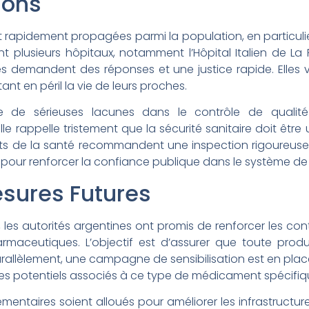
ions
t rapidement propagées parmi la population, en particuli
t plusieurs hôpitaux, notamment l’Hôpital Italien de La
mes demandent des réponses et une justice rapide. Elles
nt en péril la vie de leurs proches.
e de sérieuses lacunes dans le contrôle de qualité
e rappelle tristement que la sécurité sanitaire doit être 
erts de la santé recommandent une inspection rigoureuse
pour renforcer la confiance publique dans le système de
esures Futures
 les autorités argentines ont promis de renforcer les con
rmaceutiques. L’objectif est d’assurer que toute prod
arallèlement, une campagne de sensibilisation est en plac
ques potentiels associés à ce type de médicament spécifiq
mentaires soient alloués pour améliorer les infrastructur