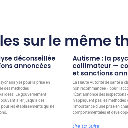
cles sur le même 
lyse déconseillée
Autisme : la psy
tions annoncées
collimateur — co
et sanctions an
psychanalyse pour la prise en
La Haute Autorité de santé a c
nde des méthodes
non recommandée » pour l’acco
validées. Le gouvernement
l’État annonce des inspections 
 pouvant aller jusqu’à des
n’appliquent pas les méthodes v
 pour les établissements qui ne
l’importance d’une prise en ch
ons.
comportementales et développem
Lire La Suite