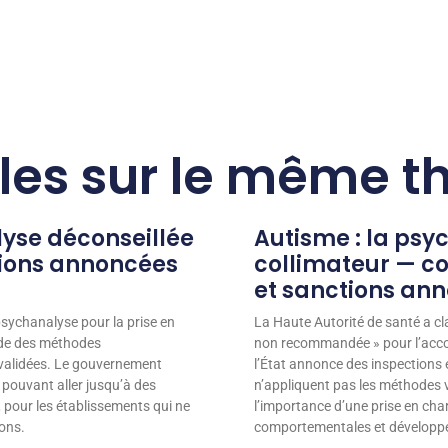
cles sur le même 
lyse déconseillée
Autisme : la psy
tions annoncées
collimateur — co
et sanctions an
psychanalyse pour la prise en
La Haute Autorité de santé a c
nde des méthodes
non recommandée » pour l’acco
validées. Le gouvernement
l’État annonce des inspections 
 pouvant aller jusqu’à des
n’appliquent pas les méthodes v
 pour les établissements qui ne
l’importance d’une prise en ch
ons.
comportementales et développem