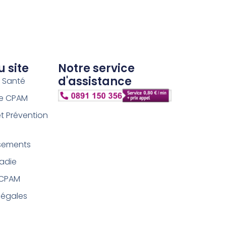
u site
Notre service
d'assistance
s Santé
ce CPAM
et Prévention
sements
ladie
 CPAM
légales