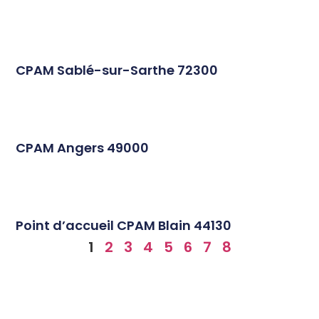
CPAM Sablé-sur-Sarthe 72300
CPAM Angers 49000
Point d’accueil CPAM Blain 44130
1
2
3
4
5
6
7
8