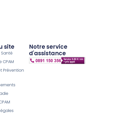
u site
Notre service
d'assistance
s Santé
ce CPAM
et Prévention
sements
ladie
 CPAM
légales