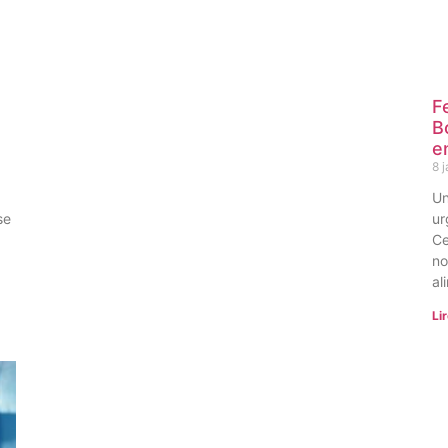
F
B
e
8 
Un
se
ur
Ce
no
al
Lir